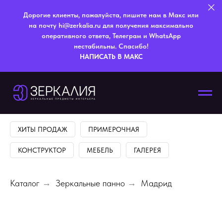
Дорогие клиенты, пожалуйста, пишите нам в Макс или
на почту hi@zerkalia.ru для получения максимально
оперативного ответа, Телеграм и WhatsApp
нестабильны. Спасибо!
НАПИСАТЬ В МАКС
ХИТЫ ПРОДАЖ
ПРИМЕРОЧНАЯ
КОНСТРУКТОР
МЕБЕЛЬ
ГАЛЕРЕЯ
Каталог
→
Зеркальные панно
→
Мадрид