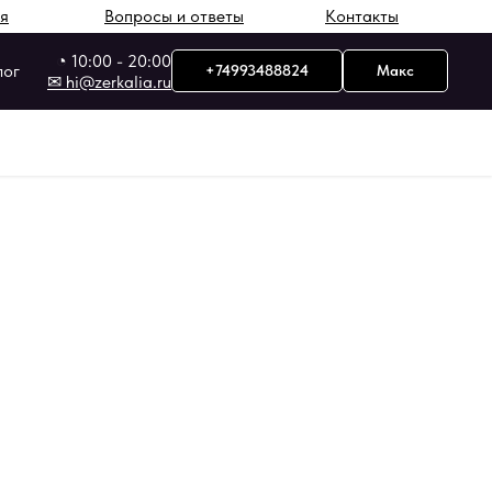
я
Вопросы и ответы
Контакты
◔ 10:00 - 20:00
лог
+74993488824
Макс
✉ hi@zerkalia.ru