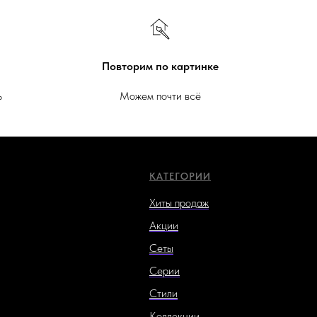
Повторим по картинке
ь
Можем почти всё
КАТЕГОРИИ
Хиты продаж
Акции
Сеты
Серии
Стили
Коллекции