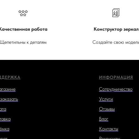
Качественная работа
Конструктор зеркал
Щепетильны к деталям
Создайте свою модел
ДДЕРЖКА
ИНФОРМАЦИЯ
агазине
Сотрудничество
заказать
Услуги
ата
Отзывы
тавка
Блог
ёмка
Контакты
врат
Реквизиты