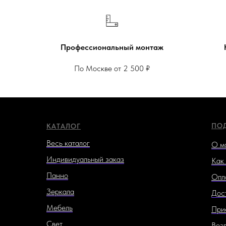
Профессиональный монтаж
По Москве от 2 500 ₽
ПО
КАТАЛОГ
Весь каталог
О м
Индивидуальный заказ
Как 
Панно
Опл
Зеркала
Дос
Мебель
При
Свет
Воз