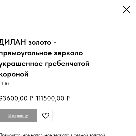
ДИЛАН золото -
прямоугольное зеркало
украшенное гребенчатой
короной
L100
93600,00
₽
111500,00
₽
В корзину
Прямоугольное напольное зеркало в резной золотой