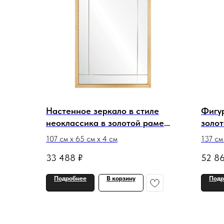
Настенное зеркало в стиле
Фигур
неоклассика в золотой раме
золот
Кристоф
Каль
107 см х 65 см х 4 см
137 см
33 488
₽
52 8
Подробнее
В корзину
Подр