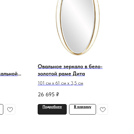
Овальное зеркало в бело-
кальной
золотой раме Дита
101 см х 61 см х 3,5 см
26 695
₽
Подробнее
В корзину