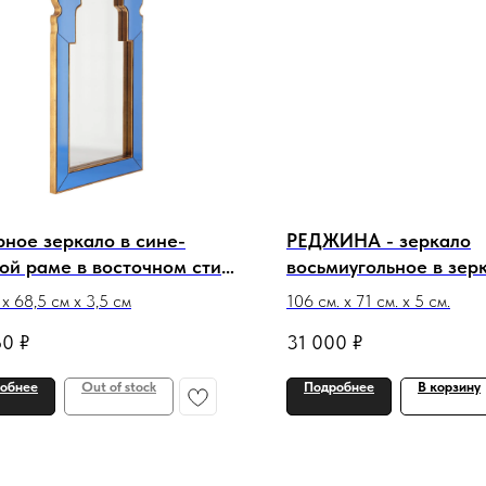
ное зеркало в сине-
РЕДЖИНА - зеркало
ой раме в восточном стиле
восьмиугольное в зер
тен
раме
 х 68,5 см х 3,5 см
106 см. х 71 см. х 5 см.
60
₽
31 000
₽
обнее
Out of stock
Подробнее
В корзину