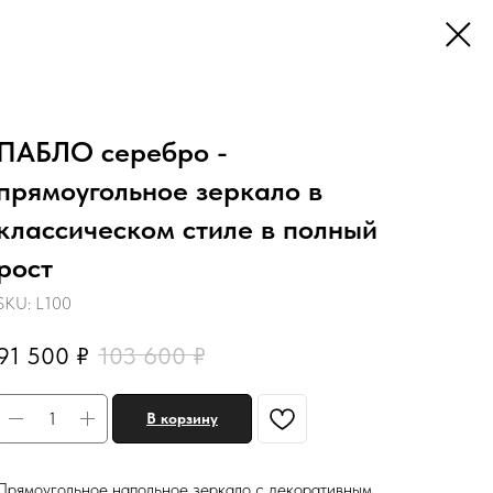
ПАБЛО серебро -
прямоугольное зеркало в
классическом стиле в полный
рост
SKU:
L100
91 500
₽
103 600
₽
В корзину
Прямоугольное напольное зеркало с декоративным