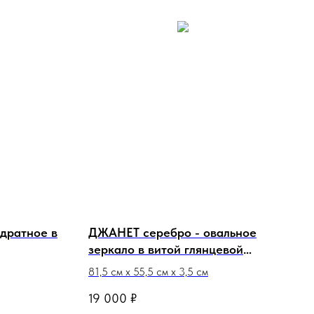
дратное в
ДЖАНЕТ серебро - овальное
зеркало в витой глянцевой
серебряной раме
81,5 см х 55,5 см х 3,5 см
19 000
₽