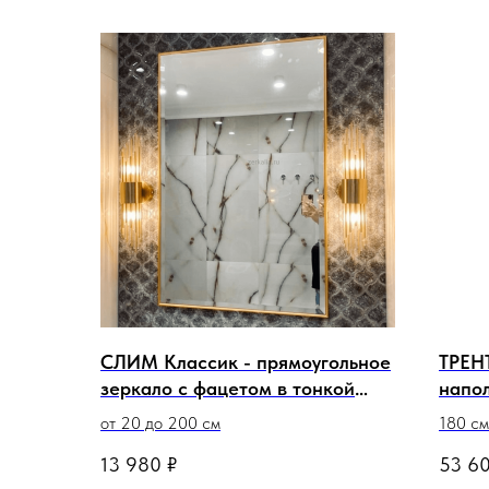
СЛИМ Классик - прямоугольное
ТРЕН
зеркало с фацетом в тонкой
напол
золотой раме из МДФ
мален
от 20 до 200 см
180 см
13 980
₽
53 6