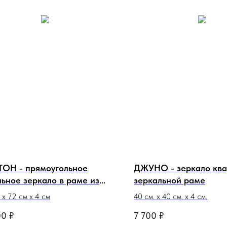
ТОН - прямоугольное
ДЖУНО - зеркало ква
ьное зеркало в раме из
зеркальной раме
ьких зеркал с фацетами
 х 72 см х 4 см
40 см. х 40 см. х 4 см.
00
₽
7 700
₽