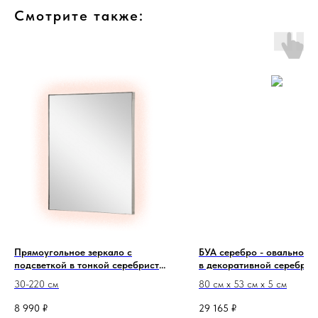
Смотрите также:
Прямоугольное зеркало с
БУА серебро - овальное з
подсветкой в тонкой серебристой
в декоративной серебрис
металлической раме Инфинити
раме-венке
30-220 см
80 см х 53 см х 5 см
Сильвер
8 990
₽
29 165
₽