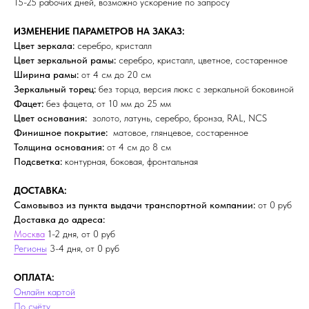
15-25 рабочих дней, возможно ускорение по запросу
ИЗМЕНЕНИЕ ПАРАМЕТРОВ НА ЗАКАЗ:
Цвет зеркала:
серебро, кристалл
Цвет зеркальной рамы:
серебро, кристалл, цветное, состаренное
Ширина рамы:
от 4 см до 20 см
Зеркальный торец:
без торца, версия люкс с зеркальной боковиной
Фацет:
без фацета, от 10 мм до 25 мм
Цвет основания:
золото, латунь, серебро, бронза, RAL, NCS
Финишное покрытие:
матовое, глянцевое, состаренное
Толщина основания:
от 4 см до 8 см
Подсветка:
контурная, боковая, фронтальная
ДОСТАВКА:
Самовывоз из пункта выдачи транспортной компании:
от 0 руб
Доставка до адреса:
Москва
1-2 дня, от 0 руб
Регионы
3-4 дня, от 0 руб
ОПЛАТА:
Онлайн картой
По счёту