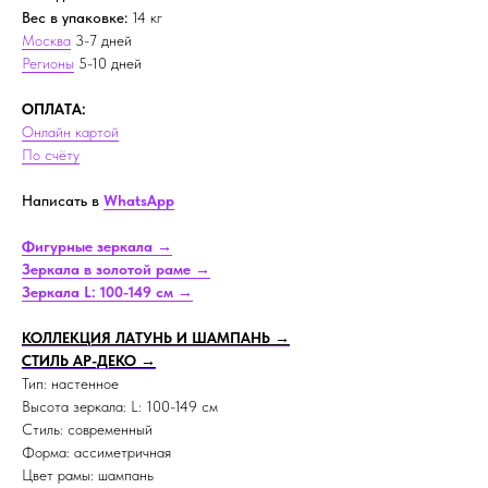
Вес в упаковке:
14 кг
Москва
3-7 дней
Регионы
5-10 дней
ОПЛАТА:
Онлайн картой
По счёту
Написать в
WhatsApp
Фигурные зеркала →
Зеркала в золотой раме →
Зеркала L: 100-149 см →
КОЛЛЕКЦИЯ ЛАТУНЬ И ШАМПАНЬ →
СТИЛЬ АР-ДЕКО →
Тип: настенное
Высота зеркала: L: 100-149 см
Стиль: современный
Форма: ассиметричная
Цвет рамы: шампань