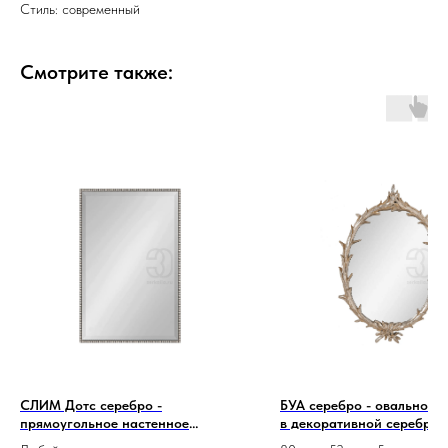
Стиль: современный
Смотрите также:
СЛИМ Дотс серебро -
БУА серебро - овальное з
прямоугольное настенное
в декоративной серебрис
зеркало в гостиную с шариками
раме-венке