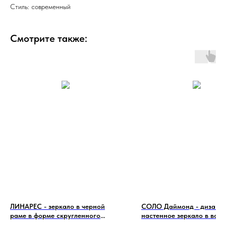
Стиль: современный
Смотрите также:
ЛИНАРЕС - зеркало в черной
СОЛО Даймонд - дизайн
раме в форме скругленного
настенное зеркало в вогн
прямоугольника
зеркальной раме