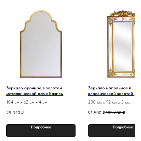
Зеркало арочное в золотой
Зеркало напольное в
металлической раме Базиль
классической золотой ра
Дидье XXL
104 см х 62 см х 4 см
200 см х 92 см х 5 см
29 340
₽
91 500
₽
103 600
₽
Подробнее
Подробнее