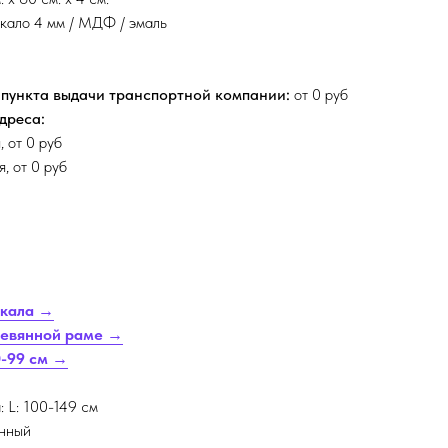
кало 4 мм / МДФ / эмаль
 пункта выдачи транспортной компании:
от 0 руб
адреса:
, от 0 руб
, от 0 руб
ркала →
ревянной раме →
0-99 см →
: L: 100-149 см
енный