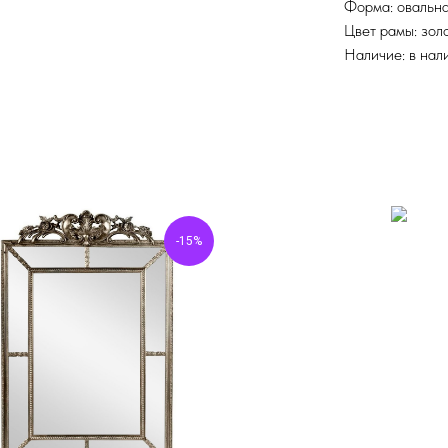
Форма: овальн
Цвет рамы: зол
Наличие: в нал
-15%