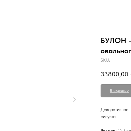
БУЛОН -
овальног
SKU:
33800,00
В корзину
Декоративное н
силуэта.
Размер:
127 см.