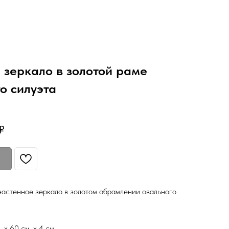
 зеркало в золотой раме
о силуэта
₽
астенное зеркало в золотом обрамлении овального
 х 60 см. х 4 см.