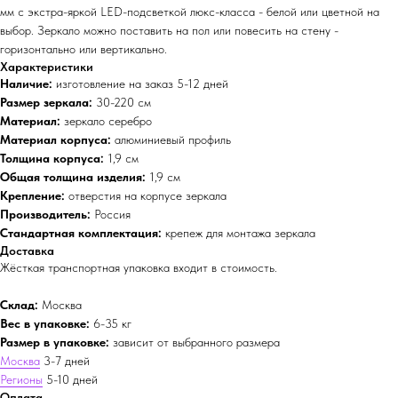
мм с экстра-яркой LED-подсветкой люкс-класса - белой или цветной на
выбор. Зеркало можно поставить на пол или повесить на стену -
горизонтально или вертикально.
Характеристики
Наличие:
изготовление на заказ 5-12 дней
Размер зеркала:
30-220 см
Материал:
зеркало серебро
Материал корпуса:
алюминиевый профиль
Толщина корпуса:
1,9 см
Общая толщина изделия:
1,9 см
Крепление:
отверстия на корпусе зеркала
Производитель:
Россия
Стандартная комплектация:
крепеж для монтажа зеркала
Доставка
Жёсткая транспортная упаковка входит в стоимость.
Склад:
Москва
Вес в упаковке:
6-35 кг
Размер в упаковке:
зависит от выбранного размера
Москва
3-7 дней
Регионы
5-10 дней
Оплата