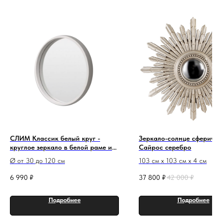
СЛИМ Классик белый круг -
Зеркало-солнце сферичес
круглое зеркало в белой раме из
Сайрос серебро
МДФ
Ø от 30 до 120 см
103 см х 103 см х 4 см
6 990
₽
37 800
₽
42 000
₽
Подробнее
Подробнее