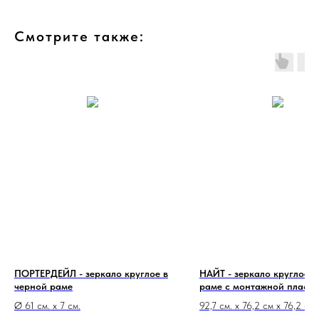
Смотрите также:
ПОРТЕРДЕЙЛ - зеркало круглое в
НАЙТ - зеркало круглое в
черной раме
раме с монтажной пласт
Ø 61 см. x 7 см.
92,7 см. х 76,2 см х 76,2 см.