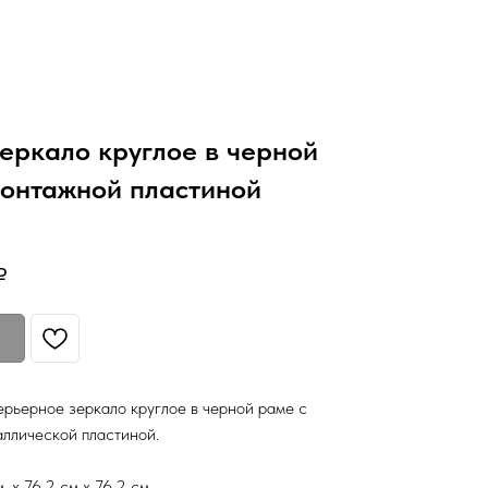
еркало круглое в черной
монтажной пластиной
₽
рьерное зеркало круглое в черной раме с
ллической пластиной.
. х 76,2 см х 76,2 см.