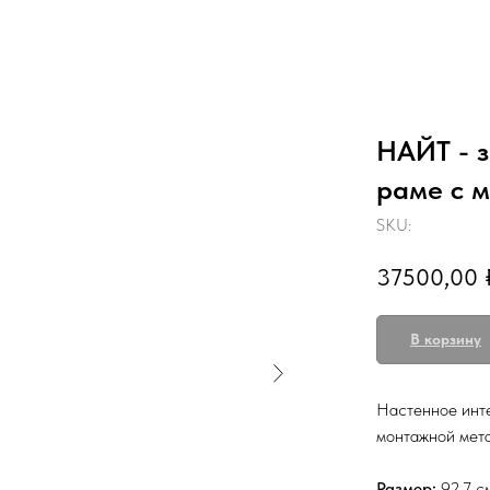
НАЙТ - з
раме с 
SKU:
37500,00
В корзину
Настенное инте
монтажной мета
Размер:
92,7 см