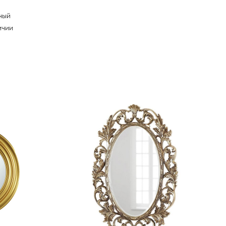
ный
ичии