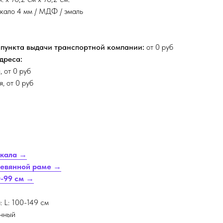
кало 4 мм / МДФ / эмаль
 пункта выдачи транспортной компании:
от 0 руб
адреса:
, от 0 руб
, от 0 руб
ркала →
ревянной раме →
0-99 см →
: L: 100-149 см
енный