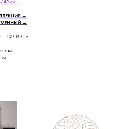
0-149 см →
ЛЛЕКЦИЯ →
ЕМЕННЫЙ →
: L: 100-149 см
гольная
нза