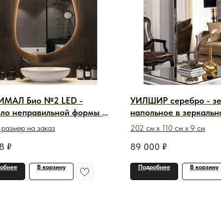
МАЛ Био №2 LED -
УИЛШИР серебро - з
ало неправильной формы с
напольное в зеркальн
веткой
шариками
размер на заказ
202 см х 110 см х 9 см
8
₽
89 000
₽
обнее
В корзину
Подробнее
В корзину