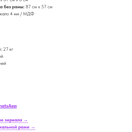
а без рамы:
87 см х 57 см
кало 4 мм / МДФ
:
27 кг
ей
ней
hatsApp
е зеркала →
ркальной раме →