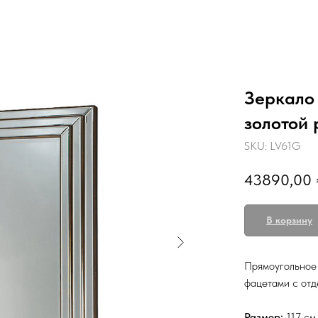
Зеркало 
золотой 
SKU:
LV61G
43890,00
В корзину
Прямоугольное 
фацетами с отд
Размер:
117 см 