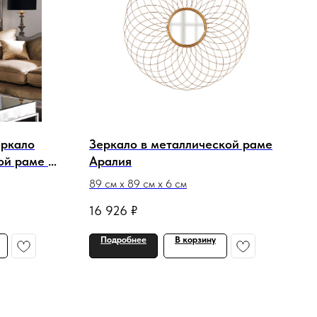
еркало
Зеркало в металлической раме
ой раме с
Аралия
89 см х 89 см х 6 см
16 926
₽
Подробнее
В корзину