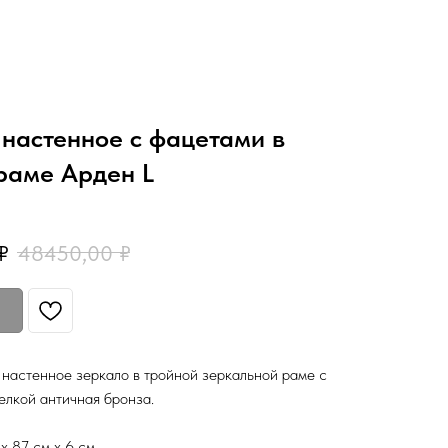
настенное с фацетами в
раме Арден L
₽
48450,00
₽
настенное зеркало в тройной зеркальной раме с
елкой античная бронза.
х 87 см х 6 см