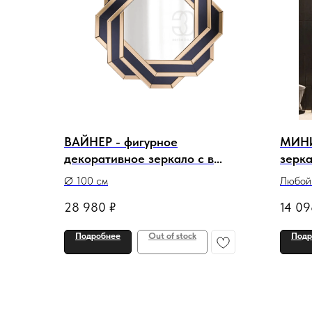
ВАЙНЕР - фигурное
МИНИ
декоративное зеркало с в
зерк
чёрно-золотой зеркальной раме
подс
Ø 100 см
Любой 
28 980
₽
14 09
Подробнее
Out of stock
Подр