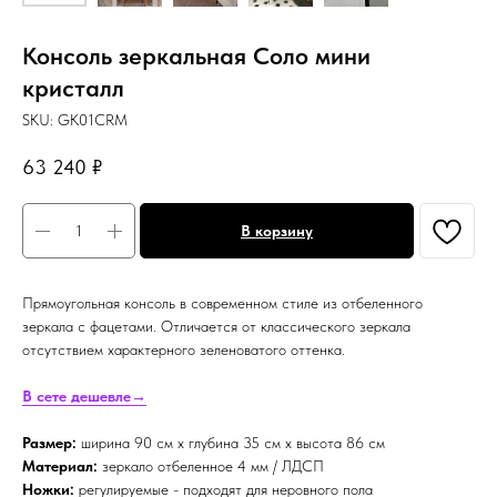
Консоль зеркальная Соло мини
кристалл
SKU:
GK01CRM
63 240
₽
В корзину
Прямоугольная консоль в современном стиле из отбеленного
зеркала с фацетами. Отличается от классического зеркала
отсутствием характерного зеленоватого оттенка.
В сете дешевле→
Размер:
ширина 90 см х глубина 35 см х высота 86 см
Материал:
зеркало отбеленное 4 мм / ЛДСП
Ножки:
регулируемые - подходят для неровного пола