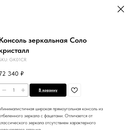
Консоль зеркальная Соло
кристалл
SKU:
GK01CR
72 340
₽
В корзину
Минималистичная широкая прямоугольная консоль из
отбеленного зеркала с фацетами. Отличается от
классического зеркала отсутствием характерного
зеленоватого оттенка.