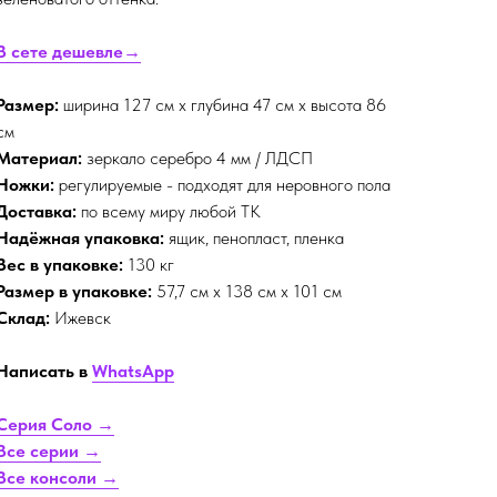
В сете дешевле→
Размер:
ширина 127 см х глубина 47 см х высота 86
см
Материал:
зеркало серебро 4 мм / ЛДСП
Ножки:
регулируемые - подходят для неровного пола
Доставка:
по всему миру любой ТК
Надёжная упаковка:
ящик, пенопласт, пленка
Вес в упаковке:
130 кг
Размер в упаковке:
57,7 см x 138 см x 101 см
Склад:
Ижевск
Написать в
WhatsApp
Серия Соло →
Все серии →
Все консоли →