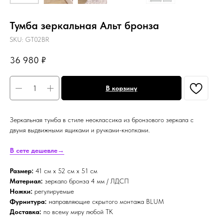
Тумба зеркальная Альт бронза
SKU:
GT02BR
36 980
₽
В корзину
Зеркальная тумба в стиле неоклассика из бронзового зеркала с
двумя выдвижными ящиками и ручками-кнопками.
В сете дешевле→
Размер:
41 см х 52 см х 51 см
Материал:
зеркало бронза 4 мм / ЛДСП
Ножки:
регулируемые
Фурнитура:
направляющие скрытого монтажа BLUM
Доставка:
по всему миру любой ТК