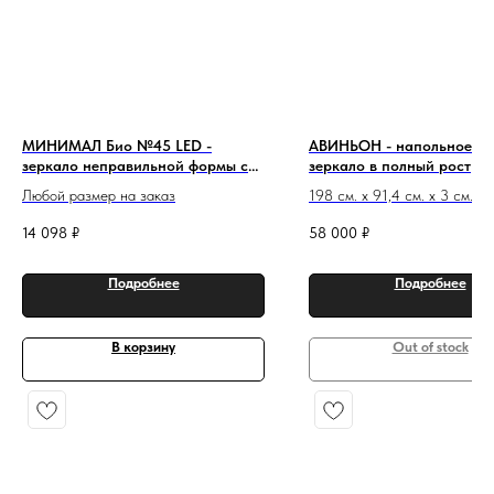
МИНИМАЛ Био №45 LED -
АВИНЬОН - напольное чё
зеркало неправильной формы с
зеркало в полный рост
подсветкой
Любой размер на заказ
198 см. х 91,4 см. х 3 см.
14 098
₽
58 000
₽
Подробнее
Подробнее
В корзину
Out of stock