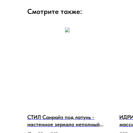
Смотрите также:
СТИЛ Санрайз под латунь -
ИДРИС
настенное зеркало неполный
масс
круг в стальной раме