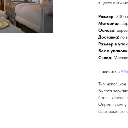
в цвете антично
Размер:
200 см
Материал:
зер
Основа:
дерев
Доставка:
по в
Размер в упак
Вес в упаковк
Склад:
Москв
Написать в
Wh
Тип: напольное
Высота зеркала
Стиль: классич
Форма: прямоу
Цвет рамы: зол