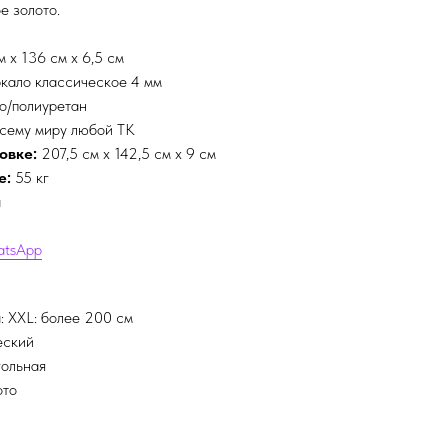
е золото.
 х 136 см х 6,5 см
кало классическое 4 мм
о/полиуретан
сему миру любой ТК
овке:
207,5 см х 142,5 см х 9 см
е:
55 кг
а
atsApp
: XXL: более 200 см
еский
гольная
ото