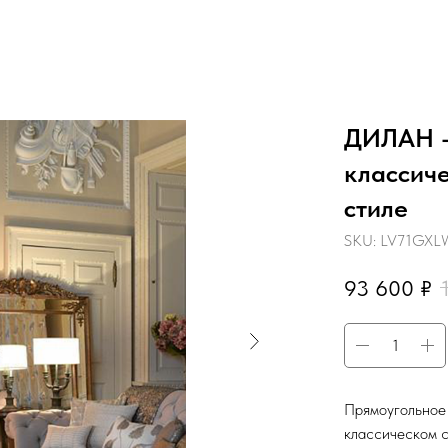
ДИЛАН -
классич
стиле
SKU:
LV71GXL
93 600
₽
Прямоугольное 
классическом с